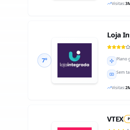
Visitas:
3
Loja I
Plano 
7º
Sem ta
Visitas:
2
VTEX
P