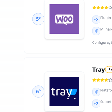
Plugin
5º
Milhar
Configuraçã
Tray
P
Plataf
6º
Suport