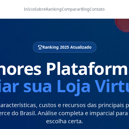
Início
Sobre
Ranking
Comparar
Blog
Contato
Ranking 2025 Atualizado
hores Plataform
iar sua Loja Virt
racterísticas, custos e recursos das principais 
ce do Brasil. Análise completa e imparcial para 
escolha certa.