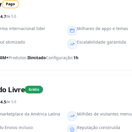
y
Pago
4.7
de 5.0
rma internacional líder
Milhares de apps e temas
ut otimizado
Escalabilidade garantida
00M+
Produtos:
Ilimitado
Configuração:
1h
o Livre
Grátis
4.5
de 5.0
marketplace da América Latina
Milhões de visitantes mens
o Envios incluso
Reputação construída