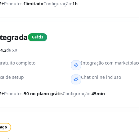
M+
Produtos:
Ilimitado
Configuração:
1h
ntegrada
Grátis
4.3
de 5.0
gratuito completo
Integração com marketplac
xa de setup
Chat online incluso
M+
Produtos:
50 no plano grátis
Configuração:
45min
ago