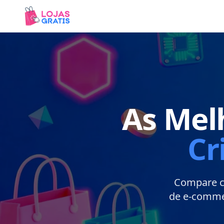
As Mel
Cr
Compare ca
de e-commer