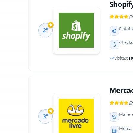
Shopif
Platafo
2º
Checko
Visitas:
1
Mercad
Maior 
3º
Mercad