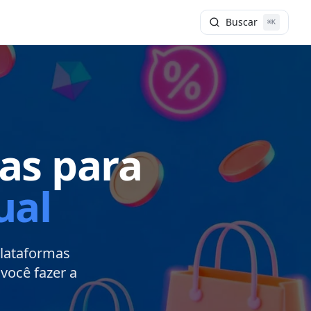
Buscar
⌘K
as para
ual
plataformas
você fazer a