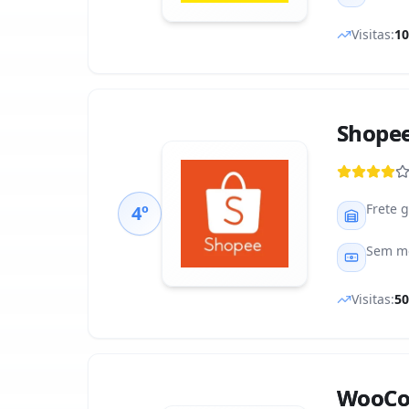
Visitas:
1
Shope
Frete 
4º
Sem m
Visitas:
5
WooC