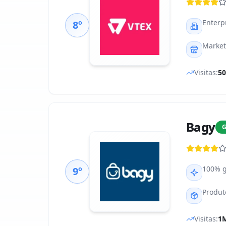
Enterp
8º
Market
Visitas:
5
Bagy
G
100% g
9º
Produt
Visitas:
1