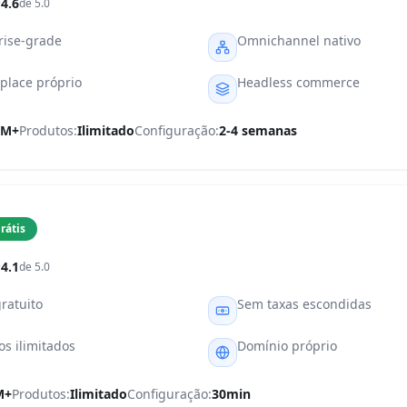
4.6
de 5.0
rise-grade
Omnichannel nativo
place próprio
Headless commerce
0M+
Produtos:
Ilimitado
Configuração:
2-4 semanas
rátis
4.1
de 5.0
ratuito
Sem taxas escondidas
os ilimitados
Domínio próprio
M+
Produtos:
Ilimitado
Configuração:
30min