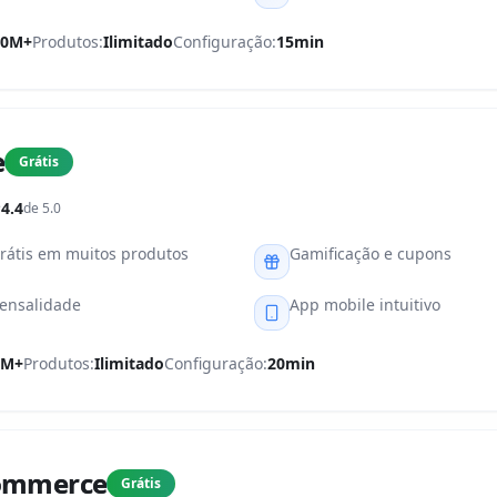
00M+
Produtos:
Ilimitado
Configuração:
15min
e
Grátis
4.4
de 5.0
grátis em muitos produtos
Gamificação e cupons
ensalidade
App mobile intuitivo
0M+
Produtos:
Ilimitado
Configuração:
20min
ommerce
Grátis