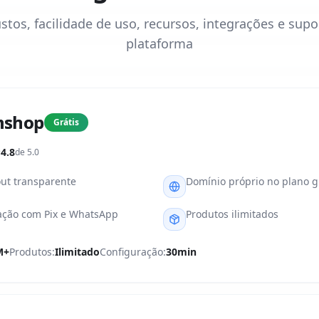
stos, facilidade de uso, recursos, integrações e supo
plataforma
shop
Grátis
4.8
de 5.0
ut transparente
Domínio próprio no plano g
ação com Pix e WhatsApp
Produtos ilimitados
M+
Produtos:
Ilimitado
Configuração:
30min