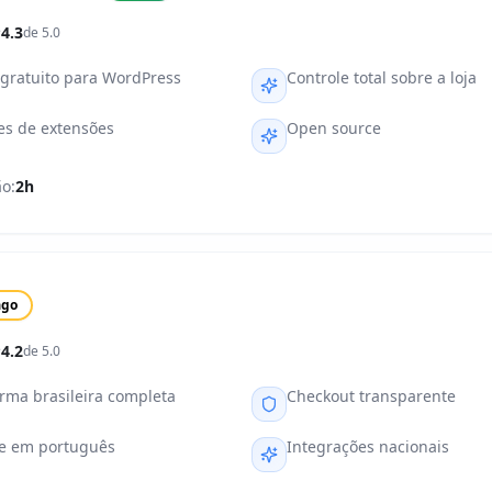
4.3
de 5.0
 gratuito para WordPress
Controle total sobre a loja
es de extensões
Open source
o:
2h
ago
4.2
de 5.0
orma brasileira completa
Checkout transparente
e em português
Integrações nacionais